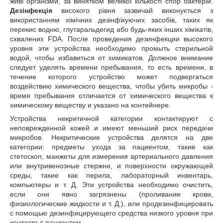
живі організми, за винятком великої кількості спор бактерій.
Дезінфекція
високого рівня зазвичай виконується з
використанням хімічних дезінфікуючих засобів, таких як
перекис водню, глутаральдегид або будь-яких інших хімікатів,
схвалених
FDA
. После проведения дезинфекции высокого
уровня эти устройства необходимо промыть стерильной
водой, чтобы избавиться от химикатов. Должное внимание
следует уделять времени пребывания, то есть времени, в
течение которого устройство может подвергаться
воздействию химического вещества, чтобы убить микробы -
время пребывания отличается от химического вещества к
химическому веществу и указано на контейнере.
Устройства некритичной категории контактируют с
неповрежденной кожей и имеют меньший риск передачи
микробов. Некритические устройства делятся на две
категории: предметы ухода за пациентом, такие как
стетоскоп, манжеты для измерения артериального давления
или внутривенозные стержни, и поверхности окружающей
среды, такие как перила, лабораторный инвентарь,
компьютеры и т. Д. Эти устройства необходимо очистить,
если они явно загрязнены (проливание крови,
физиологические жидкости и т. Д.), или продезинфицировать
с помощью дезинфицирующего средства низкого уровня при
контакте с пациентом.