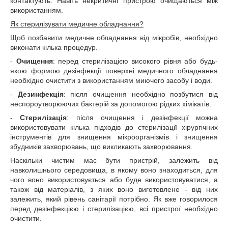
контактують. Навіть некритичні пристрою очищаються між
використанням.
Як стерилізувати медичне обладнання?
Щоб позбавити медичне обладнання від мікробів, необхідно
виконати кілька процедур.
-
Очищення
: перед стерилізацією високого рівня або будь-
якою формою дезінфекції поверхні медичного обладнання
необхідно очистити з використанням миючого засобу і води.
-
Дезинфекція
: після очищення необхідно позбутися від
неспороутворюючих бактерій за допомогою рідких хімікатів.
-
Стерилізація
: після очищення і дезінфекції можна
використовувати кілька підходів до стерилізації хірургічних
інструментів для знищення мікроорганізмів і знищення
збудників захворювань, що викликають захворювання.
Наскільки чистим має бути пристрій, залежить від
навколишнього середовища, в якому воно знаходиться, для
чого воно використовується або буде використовуватися, а
також від матеріалів, з яких воно виготовлене - від них
залежить, який рівень санітарії потрібно. Як вже говорилося
перед дезінфекцією і стерилізацією, всі пристрої необхідно
очистити.