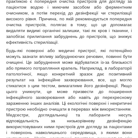
практикою є попередня очистка пристроїв для догляду за
пацієнтом водою і миючим засобом або ферментним
очисником, а потім перехід до дезінфекції чи стерилізації
високого рівня. Причина, по якій рекомендується попередня
очистка пристроїв, полягає в тому, що це допомагає
видаляти видимі органічні залишки, такі як кров і тканини, і
запобігає прилипання забруднень до пристроїв, що знижує
ефективність стерилізації.
Будь-які поверхні або медичні пристрої, які потенційно
можуть зазнати впливу забруднюючих речовин, повинні бути
очищені. Це забруднення може відбуватися із-за близькості
або прямого потрапляння крапель. Наприклад, в лабораторії
патологічної, якщо конкретний зразок дає позитивний
результат на інфекційне захворювання, все, що могло
стикатися з цим тестом, вимагатиме його дезінфекції. Якщо
цього уникнути, це може призвести до поширення
інфекційного захворювання або навіть до перехресному
зараженню інших аналізів. Ці екологічні поверхні і некритичні
пристрою необхідно очищати в перервах між використанням.
Медсестри, доглядальниці та лаборанти несуть
відповідальність за низькорівневу дезінфекцію
використовуваних ними пристроїв для догляду за пацієнтами
і поверхонь навколишнього середовища, з якими вони