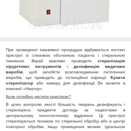
При проведенні інвазивної процедури відбувається контакт
пристрої зі слизовою оболонкою пацієнта і стерильною
тканиною. Вкрай важливо проводити
стерилізацію
хірургічних інструментів
і
дезінфекцію медичних
виробів
, щоб запобігти розповсюдженню патогенних
мікробів, що приводить до потенційної інфекції.
Купити
стерилізатор
або камеру для дезінфекції Ви можете в
компанії «Нікатор».
Коли потрібно чистити пристрою?
В цілях контролю якості більшість лікарень дезінфікують і
стерилізують предмети догляду за пацієнтами в
центральному технологічному відділенні. Ці пристрої
стерилізуються техніком по стерильної обробці або в центрі
повторної обробки, якщо приміщення велике. Ідеальною