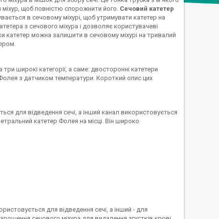
й міхур, щоб повністю спорожнити його.
Сечовий катетер
вається в сечовому міхурі, щоб утримувати катетер на
атетера з сечового міхура і дозволяє користувачеві
ьки катетер можна залишити в сечовому міхурі на тривалий
ером.
 три широкі категорії, а саме: двосторонні катетери
 Фолея з датчиком температури. Короткий опис цих
ться для відведення сечі, а інший канал використовується
етральний катетер Фолея на місці. Він широко
ористовується для відведення сечі, а інший - для
зрошення сечового міхура для видалення згустків крові