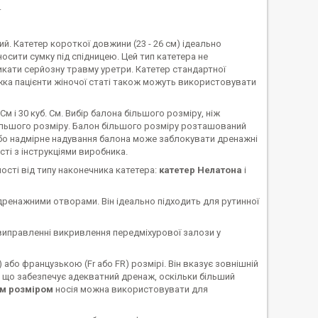
.
й. Катетер короткої довжини (23 - 26 см) ідеально
осити сумку під спідницею. Цей тип катетера не
кати серйозну травму уретри. Катетер стандартної
ліжка пацієнти жіночої статі також можуть використовувати
См і 30 куб. См. Вибір балона більшого розміру, ніж
більшого розміру. Балон більшого розміру розташований
або надмірне надування балона може заблокувати дренажні
сті з інструкціями виробника.
ості від типу наконечника катетера:
катетер Нелатона
і
 дренажними отворами. Він ідеально підходить для рутинної
а виправленні викривлення передміхурової залози у
або французькою (Fr або FR) розмірі. Він вказує зовнішній
 що забезпечує адекватний дренаж, оскільки більший
им розміром
носія можна використовувати для