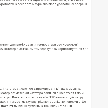
ровотечі з сечового міхура або після урологічної операції.
ється для вимірювання температури сечі усередині
 Цей катетер з датчиком температури використовується для
івлі катетера Фолея слід враховувати кілька моментів,
а. Матеріал: матеріал катетера повинен вибиратися таким
 уретри.
Катетер з пластику
або ПВХ великого діаметру
окриттям має гладку внутрішню і зовнішню поверхню. Це
х покриттям
більш сумісний з тканинами тіла. Він