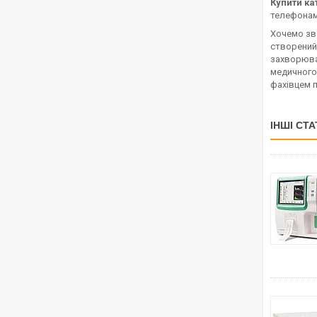
Купити ка
телефонам
Хочемо зве
створений 
захворюван
медичного
фахівцем 
ІНШІ СТА