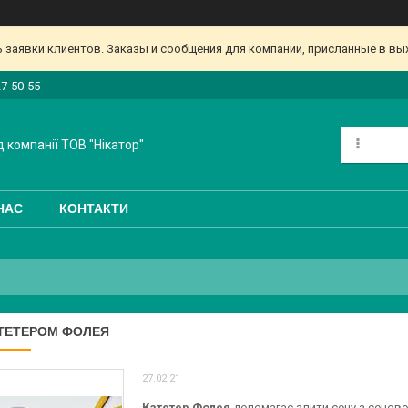
заявки клиентов. Заказы и сообщения для компании, присланные в вых
27-50-55
 компанії ТОВ "Нікатор"
НАС
КОНТАКТИ
ТЕТЕРОМ ФОЛЕЯ
27.02.21
Катетер Фолея
допомагає злити сечу з сечовог