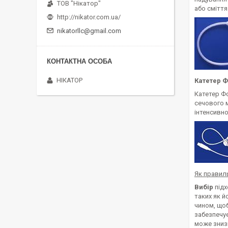
ТОВ "Нікатор"
або сміття
http://nikator.com.ua/
nikatorllc@gmail.com
НІКАТОР
Катетер Ф
Катетер Ф
сечового м
інтенсивно
Як правил
Вибір
під
таких як й
чином, щоб
забезпечу
може знизи