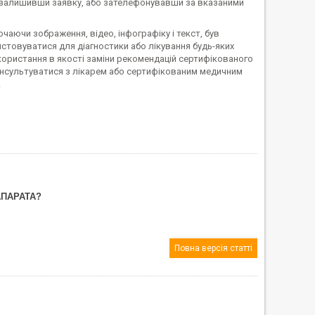
 залишивши заявку, або зателефонувавши за вказаними
чаючи зображення, відео, інфографіку і текст, був
стовуватися для діагностики або лікування будь-яких
користання в якості заміни рекомендацій сертифікованого
онсультуватися з лікарем або сертифікованим медичним
.
АПАРАТА?
Повна версія статті