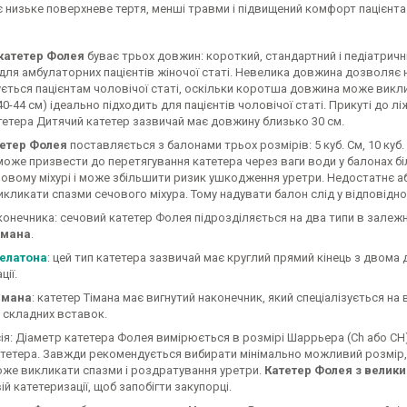
 низьке поверхневе тертя, менші травми і підвищений комфорт пацієнта
катетер Фолея
буває трьох довжин: короткий, стандартний і педіатрични
для амбулаторних пацієнтів жіночої статі. Невелика довжина дозволяє н
ється пацієнтам чоловічої статі, оскільки коротша довжина може викли
0-44 см) ідеально підходить для пацієнтів чоловічої статі. Прикуті до 
тетера Дитячий катетер зазвичай має довжину близько 30 см.
тетер Фолея
поставляється з балонами трьох розмірів: 5 куб. См, 10 куб. 
 може призвести до перетягування катетера через ваги води у балонах 
човому міхурі і може збільшити ризик ушкодження уретри. Недостатнє 
икликати спазми сечового міхура. Тому надувати балон слід у відповідно
онечника: сечовий катетер Фолея підрозділяється на два типи в залежн
імана
.
Нелатона
: цей тип катетера зазвичай має круглий прямий кінець з двома
ції.
імана
: катетер Тімана має вигнутий наконечник, який спеціалізується н
і складних вставок.
ія: Діаметр катетера Фолея вимірюється в розмірі Шаррьера (Ch або CH) 
атетера. Завжди рекомендується вибирати мінімально можливий розмір,
оже викликати спазми і роздратування уретри.
Катетер Фолея з велик
й катетеризації, щоб запобігти закупорці.