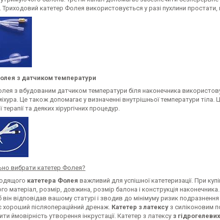
. Триходовий катетер Фолея використовується у разі пухлини простати, к
олея з датчиком температури
олея з вбудованим датчиком температури біля наконечника використову
іхура. Це також допомагає у визначенні внутрішньої температури тіла.
ї терапії та деяких хірургічних процедур.
ьно вибрати катетер Фолея?
ходящого
катетера Фолея
важливий для успішної катетеризації. При куп
ого матеріал, розмір, довжина, розмір балона і конструкція наконечник
 він відповідав вашому статурі і зводив до мінімуму ризик подразнення
є хороший післяопераційний дренаж.
Катетер з латексу
з силіконовим п
ти ймовірність утворення інкрустації. Катетер з латексу
з гідрогелеви