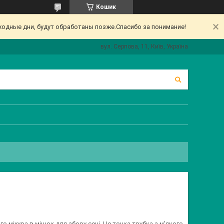
Кошик
одные дни, будут обработаны позже.Спасибо за понимание!
вул. Серпова, 11, Київ, Україна
о міхура в мішок для збору сечі. Це тонка трубка з м'якого