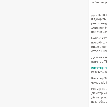
забезпечує
Довжина:
підходить 
рекоменду
довжини (4
цей тип ка
Балон:
ка
потрібно,
вище в се
отвори і в
Дизайн нак
катетер Т
Катетер 
катетериза
Катетер Т
чоловіків 
Розмір нос
діаметр к
діаметр м
надлобкові