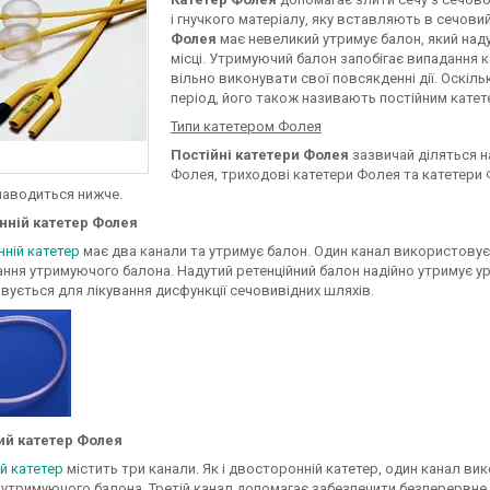
і гнучкого матеріалу, яку вставляють в сечови
Фолея
має невеликий утримує балон, який наду
місці. Утримуючий балон запобігає випадання к
вільно виконувати свої повсякденні дії. Оскіл
період, його також називають постійним катет
Типи катетером Фолея
Постійні катетери Фолея
зазвичай діляться на
Фолея, триходові катетери Фолея та катетери
наводиться нижче.
нній катетер Фолея
ній катетер
має два канали та утримує балон. Один канал використовує
ння утримуючого балона. Надутий ретенційний балон надійно утримує ур
ується для лікування дисфункції сечовивідних шляхів.
ий катетер Фолея
й катетер
містить три канали. Як і двосторонній катетер, один канал вик
 утримуючого балона. Третій канал допомагає забезпечити безперервне 