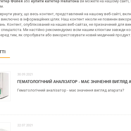
тетер Фолея
або
купити катетер Нелатона
Ви можете на нашому сайті,
и.
рнути увагу, що весь контент, представлений на нашому веб-сайті, вклю
виключно в інформаційних цілях. Наш контент ніколи не повинен викори
ь. Контент, опублікований на наших веб-сайтах, не призначений для ви
 спеціаліста. Ми настійно рекомендуємо всім нашим клієнтам завжди к
перед тим, як спробувати або використовувати новий медичний продукт
ТТІ
30.09.2021
ГЕМАТОЛОГІЧНИЙ АНАЛІЗАТОР - МАЄ ЗНАЧЕННЯ ВИГЛЯД 
Гематологічний аналізатор - має значення вигляд апарата?
22.07.2021