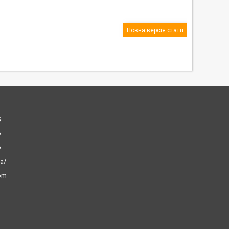
Повна версія статті
5
5
5
ua/
com