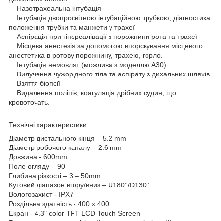
Назотрахеальна інтубація
Інтубація двопросвітною інтубаційною трубкою, діагностика
положення трубки та манжети у трахеї
Аспірація при гіперсалівації з порожнини рота та трахеї
Місцева анестезія за допомогою впорскування місцевого
анестетика в ротову порожнину, трахею, горло.
Інтубація немовлят (можлива з моделлю A30)
Вилучення чужорідного тіла та аспірату з дихальних шляхів
Взяття біопсії
Видалення поліпів, коагуляція дрібних судин, що
кровоточать.
Технічні характеристики:
Діаметр дистального кінця – 5.2 mm
Діаметр робочого каналу – 2.6 mm
Довжина - 600mm
Поле огляду – 90
Глибина різкості – 3 – 50mm
Кутовий діапазон вгору/вниз – U180°/D130°
Вологозахист - IPX7
Роздільна здатність - 400 х 400
Екран - 4.3" color TFT LCD Touch Screen