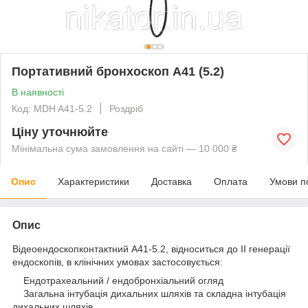
Портативний бронхоскоп A41 (5.2)
В наявності
Код: MDH A41-5.2
Роздріб
Ціну уточнюйте
Мінімальна сума замовлення на сайті — 10 000 ₴
Опис
Характеристики
Доставка
Оплата
Умови п
Опис
Відеоендоскопконтактний A41-5.2, відноситься до II генерації
ендоскопів, в клінічних умовах застосовується:
Ендотрахеальний / ендобронхіальний огляд
Загальна інтубація дихальних шляхів та складна інтубація
дихальних шляхів