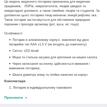
Ця модель медичного ліхтарика призначена для медичних
працівників, ЛОРів, невропатологів, лікарів швидкої та
невідкладної допомоги, а також сімейних лікарів та студентів. За
допомогою цього ліхтарика лікар визначає зіницій рефлекс ока.
Також ліхтарик застосовується для обстеження природних
порожнин і проходів організму (рот, вуха, ніс тощо).
Особливості:
Ліхтарик в алюмінієвому корпусі, живлення від двох
батарейок тип ААА х1,5 V (не входять до комплекту);
Світло: LED білий
Міцна та стильна засувка для кріплення на кишені халата.
Через натискання на кнопку здійснюється вмикання і
вимкнення ліхтарика;.
Шкала діаметра зіниці та лінійка нанесені на корпус
Комплектація
Ліхтарик в індивідуальному пакованні
Приховати