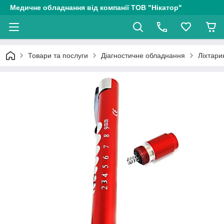
Медичне обладнання від компанії ТОВ "Нікатор"
Товари та послуги
Діагностичне обладнання
Ліхтари