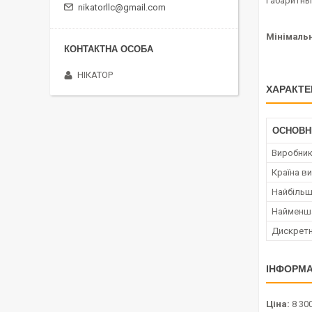
Габаритны
nikatorllc@gmail.com
Мінімальн
НІКАТОР
ХАРАКТЕ
ОСНОВН
Виробни
Країна в
Найбільш
Найменша
Дискретн
ІНФОРМА
Ціна:
8 300