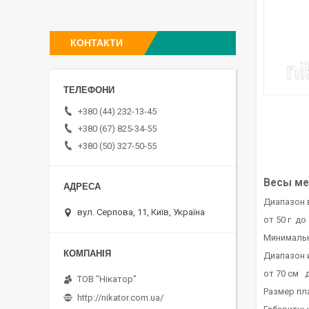
КОНТАКТИ
+380 (44) 232-13-45
+380 (67) 825-34-55
+380 (50) 327-50-55
Весы ме
Диапазон
вул. Серпова, 11, Київ, Україна
от 50 г до
Минимальн
Диапазон 
от 70 см 
ТОВ "Нікатор"
Размер п
http://nikator.com.ua/