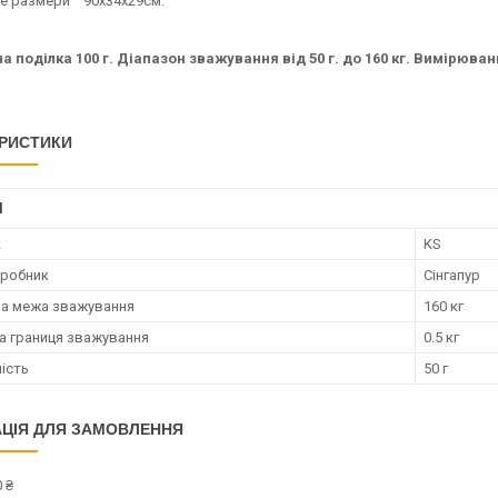
е размери 90х34х29см.
а поділка 100 г. Діапазон
зважування
від 50 г. до 160 кг. Вимірюван
РИСТИКИ
І
к
KS
иробник
Сінгапур
а межа зважування
160 кг
 границя зважування
0.5 кг
ість
50 г
ЦІЯ ДЛЯ ЗАМОВЛЕННЯ
 ₴