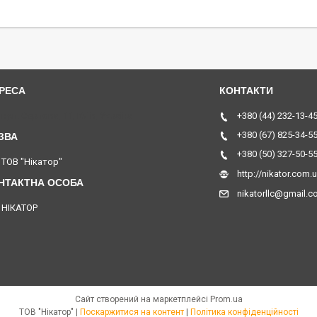
вул. Серпова, 11, Київ, Україна
+380 (44) 232-13-4
+380 (67) 825-34-5
+380 (50) 327-50-5
ТОВ "Нікатор"
http://nikator.com.
nikatorllc@gmail.
НІКАТОР
Сайт створений на маркетплейсі
Prom.ua
ТОВ "Нікатор" |
Поскаржитися на контент
|
Політика конфіденційності