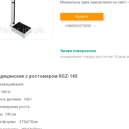
Мінімальна сума замовлення на сайті —
Купити
+380503275055
повернення товару протягом 14 днів
з
дицинские с ростомером RGZ-160
 взвешивания
 160 кг
ое деление 100 г
измерения роста
до 190 см
латформы 375х270см.