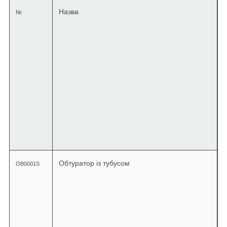
Назва
№
к
т
с
т
к
Обтуратор із тубусом
OB0001S
і
т