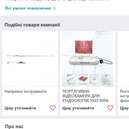
Всі умови повернення
Подібні товари компанії
Напрямні інструменти
ПОРТАТИВНА
Роз'
ВІДЕОКАМЕРА ДЛЯ
інст
ЕНДОСКОПІВ YKD-9006
фоно
Ціну уточнюйте
Ціну уточнюйте
Цін
Про нас