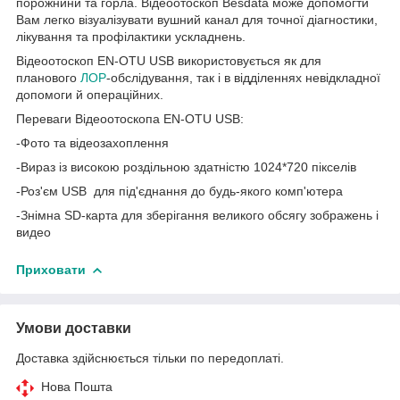
порожнини та горла. Відеоотоскоп Besdata може допомогти
Вам легко візуалізувати вушний канал для точної діагностики,
лікування та профілактики ускладнень.
Відеоотоскоп EN-OTU USB використовується як для
планового
ЛОР
-обслідування, так і в відділеннях невідкладної
допомоги й операційних.
Переваги Відеоотоскопа EN-OTU USB:
-Фото та відеозахоплення
-Вираз із високою роздільною здатністю 1024*720 пікселів
-Роз'єм USB для під'єднання до будь-якого комп'ютера
-Знімна SD-карта для зберігання великого обсягу зображень і
видео
Приховати
Умови доставки
Доставка здійснюється тільки по передоплаті.
Нова Пошта