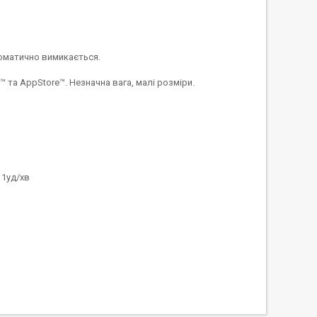
томатично вимикається.
та AppStore™. Незначна вага, малі розміри.
1уд/хв