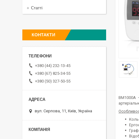
Статті
КОНТАКТИ
+380 (44) 232-13-45
+380 (67) 825-34-55
+380 (50) 327-50-55
BM1000А –
артеріальн
вул. Серпова, 11, Київ, Україна
Особливос
Коль
Ерго
Граф
Відо