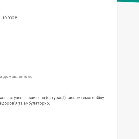
 10 000 ₴
а домовленістю
ня ступеня насичення (сатурації) киснем гемоглобіну
и здоров’я та амбулаторно.