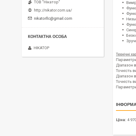
ТОВ "Нікатор"
Вимі
Функ
http://nikator.com.ua/
Функ
nikatorllc@gmail.com
Низь
Функ
Синх
Безк
Зруч
НІКАТОР
Технічні х
Парам
Діапазо
Точніст
Діапазон 
Точність
Параме
ІНФОРМА
Ціна:
4 970