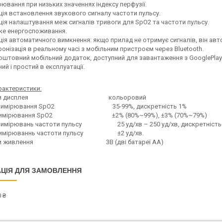
рювання при низьких значеннях індексу перфузії.
ція встановлення звукового сигналу частоти пульсу.
ція налаштування меж сигналів тривоги для SpO2 та частоти пульсу.
ке енергоспоживання.
ція автоматичного вимкнення: якщо прилад не отримує сигналів, він ав
ронізація в реальному часі з мобільним пристроєм через Bluetooth.
оштовний мобільний додаток, доступний для завантаження з GooglePlay™ 
ний і простий в експлуатації.
арактеристики:
етри дисплея кольоровий
н вимірювання SpO2 35-99%, дискретність 1%
ь вимірювання SpO2 ±2% (80%~99%), ±3% (70%~79%)
вимірювань частоти пульсу 25 уд/хв – 250 уд/хв, дискретність 
 вимірюваннь частоти пульсу ±2 уд/хв.
три живлення 3В (дві батареї АА)
ЦІЯ ДЛЯ ЗАМОВЛЕННЯ
 ₴