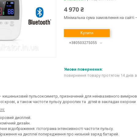
4 970 ₴
Мінімальна сума замовлення на сайті —
Купити
+380503275055
повернення товару протягом 14 днів
з
 кишеньковий пульсоксиметр, призначений для неінвазивного вимірюван
ої крові, а також частоти пульсу дорослих та дітей в закладах охорон
ті:
оровий дисплей.
номічний дизайн.
ічне відображення: гістограма інтенсивності частоти пульсу.
браження на дисплеї попередження про низький заряд батарей.