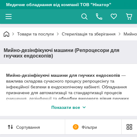
Медичне обладнання від компанії ТОВ "Нікатор"
Товари та послуги
Стерилізація та зберігання
Мийно-
Мийно-дезінфікуючі машини (Репроцесори для
гнучких ендоскопів)
Мийно-дезінфікуючі машини для гнучких ендоскопів
—
важлива складова сучасного процесу репроцесінгу та
інфекційної безпеки в ендоскопічному кабінеті. Обладнання
призначене для автоматизації та стандартизації процесів
очищення, дезінфекції та
обробки високого рівня гнучких
ендоскопів
.
Показати все
У категорії представлені
репроцесори для гнучких
ендоскопів
виробництва
Cho Yang Medical Industry, Ltd
(Південна Корея)
. Системи розроблені для ефективної та
Сортування
0
Фільтри
послідовної обробки ендоскопічного обладнання після
проведення діагностичних і лікувальних процедур.