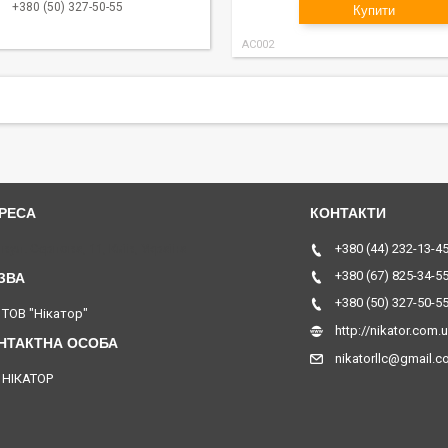
+380 (50) 327-50-55
Купити
AC002
вул. Серпова, 11, Київ, Україна
+380 (44) 232-13-4
+380 (67) 825-34-5
+380 (50) 327-50-5
ТОВ "Нікатор"
http://nikator.com.
nikatorllc@gmail.
НІКАТОР