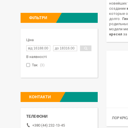
новейших 
создании
которые о
ФІЛЬТРИ
долго.
Ги
родильных
модели ме
кресел
за
Ціна
В наявності
Так
3
КОНТАКТИ
ЛОР КРІ
+380 (44) 232-13-45