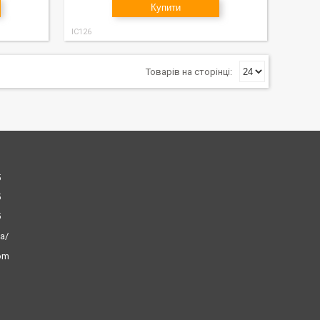
Купити
IC126
5
5
5
ua/
com