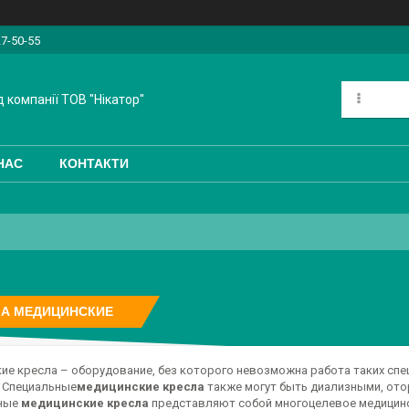
27-50-55
 компанії ТОВ "Нікатор"
НАС
КОНТАКТИ
ЛА МЕДИЦИНСКИЕ
ие кресла – оборудование, без которого невозможна работа таких спец
. Специальные
медицинские кресла
также могут быть диализными, ото
ные
медицинские кресла
представляют собой многоцелевое медицинс